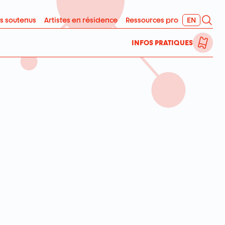
Rech
s soutenus
Artistes en résidence
Ressources pro
EN
ENGLISH
BILLETTE
INFOS PRATIQUES