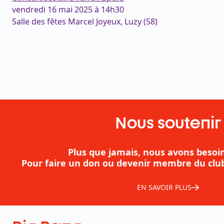
vendredi 16 mai 2025 à
14
h
30
Salle des fêtes Marcel Joyeux, Luzy
(58)
Nous soutenir
Plus que jamais, nous avons besoin
Pour faire un don ou devenir membre du clu
EN SAVOIR PLUS