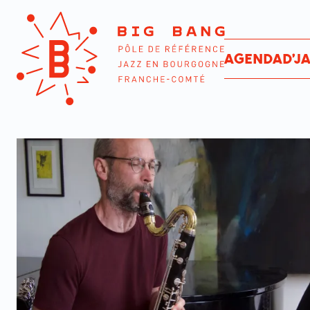
AGENDA
D’J