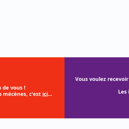
Vous voulez recevoir
 de vous !
Les 
b mécènes, c'est
ici
...