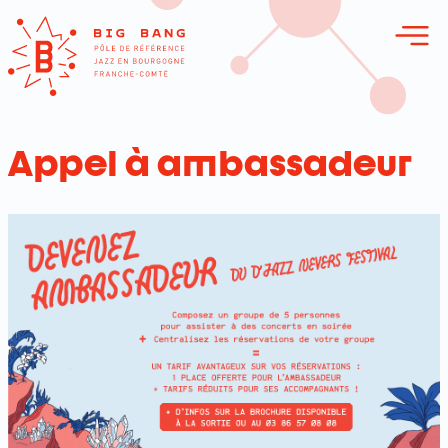
erie en ligne
Appel à ambassadeur