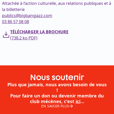
Attachée à l’action culturelle, aux relations publiques et à
la billetterie
publics@bigbangjazz.com
03 86 57 08 08
TÉLÉCHARGER LA BROCHURE
(738.2
ko
PDF)
Nous soutenir
Plus que jamais, nous avons besoin de vous
!
Pour faire un don ou devenir membre du
club mécènes, c'est
ici
...
EN SAVOIR PLUS