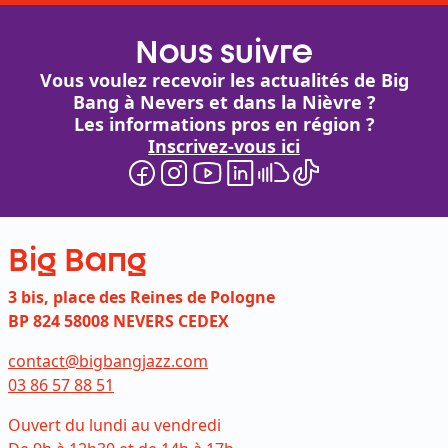
Nous suivre
Vous voulez recevoir les actualités de Big
Bang à Nevers et dans la Nièvre ?
Les informations pros en région ?
Inscrivez-vous ici
Big Bang
3 bis, place des Reines de Pologne
BP 824 58008 NEVERS CEDEX
contact@bigbangjazz.com
03 86 57 88 51
Ouvert du lundi au vendredi