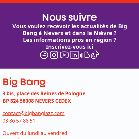
Nous suivre
Vous voulez recevoir les actualités de Big
Bang à Nevers et dans la Nièvre ?
Les informations pros en région ?
Inscrivez-vous ici
Big Bang
3 bis, place des Reines de Pologne
BP 824 58008 NEVERS CEDEX
contact@bigbangjazz.com
03 86 57 88 51
Ouvert du lundi au vendredi