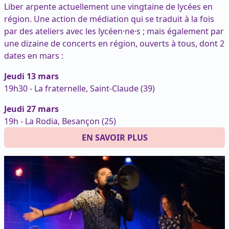
Liber arpente actuellement une vingtaine de lycées en
région. Une action de médiation qui se traduit à la fois
par des ateliers avec les lycéen·ne·s ; mais également par
une dizaine de concerts en région, ouverts à tous, dont 2
dates en mars :
Jeudi 13 mars
19h30 - La fraternelle, Saint-Claude (39)
Jeudi 27 mars
19h - La Rodia, Besançon (25)
EN SAVOIR PLUS