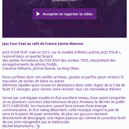
Accepter et regarder la vidéo
Jazz Four Feat au cafe de France Sainte Maxime
JAZZ FOUR FEAT créé en 2015, sur le modèle d'IRAKLI and his JAZZ FOUR »,
reprend dans un quartet l’esprit
des petites formations du CHICAGO des années 1920, interprétant des
enregistrements de Johnny Dodds ,
Clarence Williams, Jimmie Noone, ou King Oliver.
Nous sortîmes donc nos vieilles archives, jaunies et parfois (pour certains !!)
maculées de taches de bière ou autres
éléments liquides qu’on trouve en abondance dans cette région de la Cote de
Nuits ST Georges, pour réviser voire revisiter tous ces merveilleux thèmes
Servie par une équipe soudée et d’un excellent niveau, (tous ayant remportés
un ou plusieurs concours internationaux de Jazz Amateur, le dernier en juillet
2015 à MEGEVE), les musiciens savent faire preuve d’une énergie
communicative, et d’un swing débordant, cette musique respire la joie de
vivre et le plaisir de jouer ensemble, de plus ces garçons viennent
directement de Bourgogne, une région joyeuse qui comme le caractère festif
de nos amis n’engendre pas la mélancolie.
Michel Maitrehenry : Tp