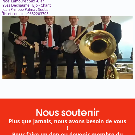
Noel Lamoure : Sax -Clar
Yves Dechaume : Bjo - Chant
Jean Philippe Palma : Souba
Tel et contact : 0682203705
Nous soutenir
Plus que jamais, nous avons besoin de vous
!
Pour faire un don ou devenir membre du