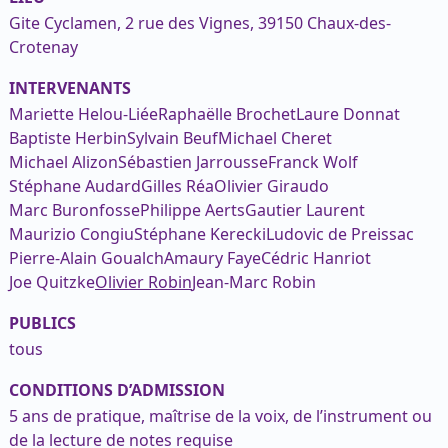
Gite Cyclamen, 2 rue des Vignes, 39150 Chaux-des-
Crotenay
INTERVENANTS
Mariette Helou-Liée
Raphaëlle Brochet
Laure Donnat
Baptiste Herbin
Sylvain Beuf
Michael Cheret
Michael Alizon
Sébastien Jarrousse
Franck Wolf
Stéphane Audard
Gilles Réa
Olivier Giraudo
Marc Buronfosse
Philippe Aerts
Gautier Laurent
Maurizio Congiu
Stéphane Kerecki
Ludovic de Preissac
Pierre-Alain Goualch
Amaury Faye
Cédric Hanriot
Joe Quitzke
Olivier Robin
Jean-Marc Robin
PUBLICS
tous
CONDITIONS D’ADMISSION
5 ans de pratique, maîtrise de la voix, de l’instrument ou
de la lecture de notes requise