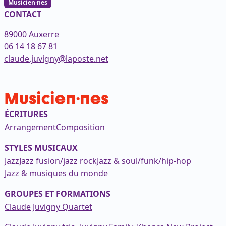
Musicien·nes
CONTACT
89000 Auxerre
06 14 18 67 81
claude.juvigny@laposte.net
Musicien·nes
ÉCRITURES
Arrangement
Composition
STYLES MUSICAUX
Jazz
Jazz fusion/jazz rock
Jazz & soul/funk/hip-hop
Jazz & musiques du monde
GROUPES ET FORMATIONS
Claude Juvigny Quartet